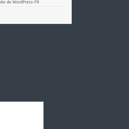
Site de WordPress-FR
JUDO :
12