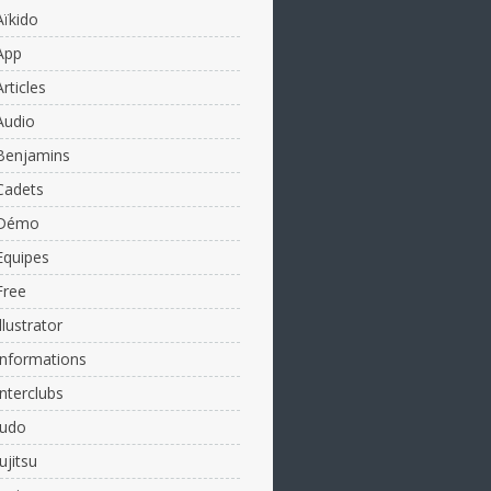
Aïkido
App
Articles
Audio
Benjamins
Cadets
Démo
Equipes
Free
Illustrator
Informations
Interclubs
Judo
Jujitsu