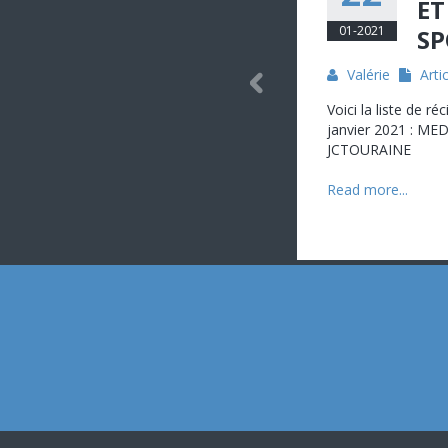
ET
01-2021
SP
Valérie
Arti
Voici la liste de r
janvier 2021 : ME
JCTOURAINE
Read more...