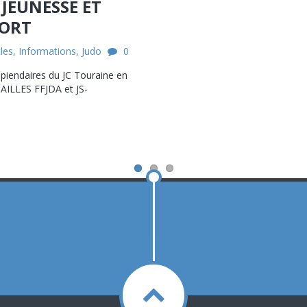
 JEUNESSE ET
ORT
cles
,
Informations
,
Judo
0
écipiendaires du JC Touraine en
DAILLES FFJDA et JS-