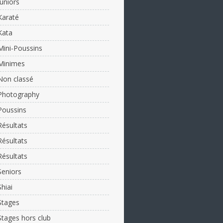
Juniors
Karaté
Kata
Mini-Poussins
Minimes
Non classé
Photography
Poussins
Résultats
Résultats
Résultats
Seniors
Shiai
Stages
Stages hors club