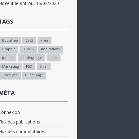
Nogent le Rotrou, 16/02/2020
TAGS
Bootstrap
CSS3
Free
Graphic
HTML5
Inspirations
Juniors
Landing page
Logo
Marketing
PSD
Shiai
Template
UI package
MÉTA
Connexion
Flux des publications
Flux des commentaires