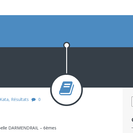
Kata
,
Résultats
0
abelle DARMENDRAIL – 6èmes