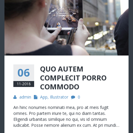
QUO AUTEM
06
COMPLECIT PORRO
11-2018
COMMODO
admin
App
,
Illustrator
0
An hinc nonumes nominati mea, pro at meis fugit
omnes. Pro partem iriure te, qui no diam tantas.
Eligendi urbanitas similique no qui, vis id omnium
iudicabit. Posse nemore alienum ex cum. At pri mundi…