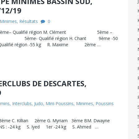
UPE MINIMES BASSIN SUD,
/12/19
Minimes
,
Résultats
0
– Qualifié région M. Clément 5ème –
 Adam 5ème- Qualifié région H. Chant 9ème -50
ifié région -55 kg R. Maxime 2ème …
TERCLUBS DE DESCARTES,
9
mins
,
Interclubs
,
Judo
,
Mini-Poussins
,
Minimes
,
Poussins
3ème C. Killian 2ème G. Myriam 3ème BM. Dwayne
NS : -24 kg S. Iyed 1er -24 kg S. Ahmed …