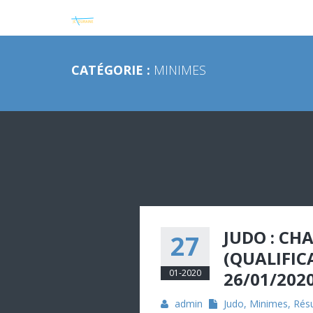
CATÉGORIE :
MINIMES
JUDO : C
27
(QUALIFIC
01-2020
26/01/202
admin
Judo
,
Minimes
,
Résu