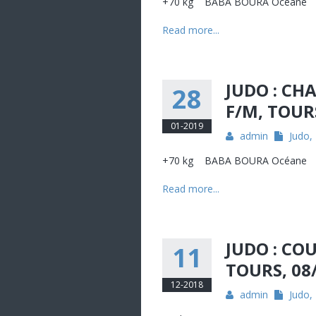
+70 kg BABA BOURA Océ
Read more...
JUDO : C
28
F/M, TOUR
01-2019
admin
Judo
,
+70 kg BABA BOURA Océane 1
Read more...
JUDO : CO
11
TOURS, 08
12-2018
admin
Judo
,