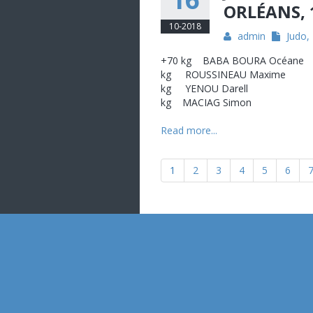
ORLÉANS, 
10-2018
admin
Judo
,
+70 kg BABA BOURA Océ
kg ROUSSINEAU Maxime
kg YENOU Darell N
kg MACIAG Simon
Read more...
1
2
3
4
5
6