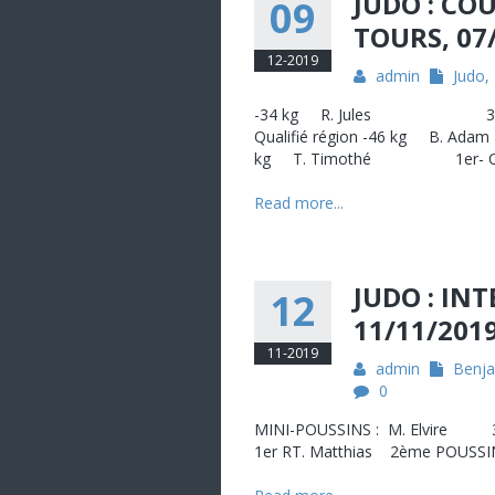
JUDO : CO
09
TOURS, 07
12-2019
admin
Judo
,
-34 kg R. Jules 3ème
Qualifié région -46 kg B.
kg T. Timothé 1er- Qual
Read more...
JUDO : IN
12
11/11/201
11-2019
admin
Benja
0
MINI-POUSSINS : M. Elvire 
1er RT. Matthias 2ème POUSSI