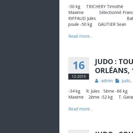
-50 kg TRICHERY Timothé 
Maxime Sélectionné Fr
RIFFAUD Jules Battu 
poule -50 kg GAUTIER
Read more...
JUDO : TO
16
ORLÉANS, 
12-2019
admin
Judo
,
-34 kg R. Jules 5ème -66 kg 
Maxime 2ème -52 kg T. Garan
Read more...