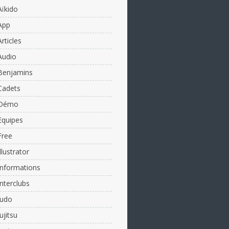
Aïkido
App
Articles
Audio
Benjamins
Cadets
Démo
Equipes
Free
Illustrator
Informations
Interclubs
Judo
Jujitsu