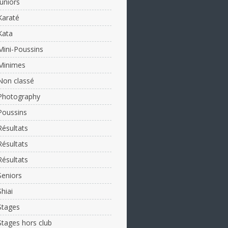
Juniors
Karaté
Kata
Mini-Poussins
Minimes
Non classé
Photography
Poussins
Résultats
Résultats
Résultats
Seniors
Shiai
Stages
Stages hors club