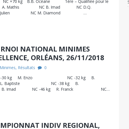
0 kg B.B. Océane 1ère – Qualifiée pour le
-38 kg A. Mathis NC B. Imad NC D.Q.
N. Julien NC M. Diamond …
URNOI NATIONAL MINIMES
ELLENCE, ORLÉANS, 26/11/2018
Minimes
,
Résultats
0
re -30 kg M. Enzo NC -32 kg B.
 Baptiste NC -38 kg B.
B. Imad NC -46 kg R. Franck NC…
AMPIONNAT INDIV REGIONAL,