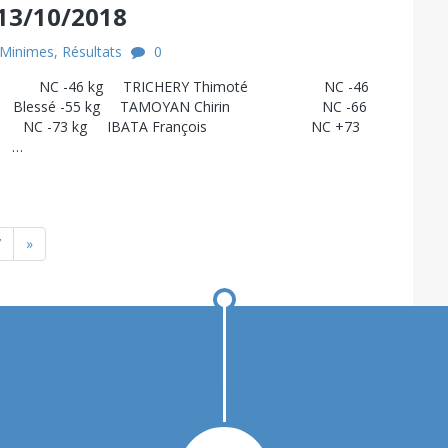
13/10/2018
Minimes
,
Résultats
0
ane NC -46 kg TRICHERY Thimoté NC -46
 Blessé -55 kg TAMOYAN Chirin NC -66
C -73 kg IBATA François NC +73
 …
7
»