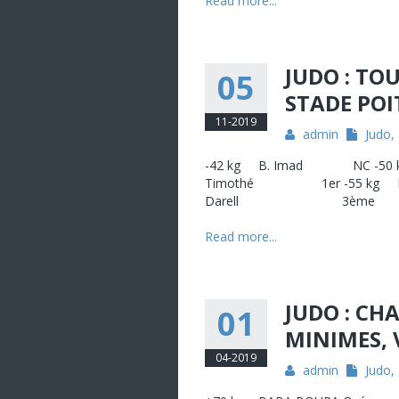
Read more...
JUDO : TO
05
STADE POIT
11-2019
admin
Judo
,
-42 kg B. Imad NC -5
Timothé 1er -55 kg R
Darell 3ème
Read more...
JUDO : C
01
MINIMES, 
04-2019
admin
Judo
,