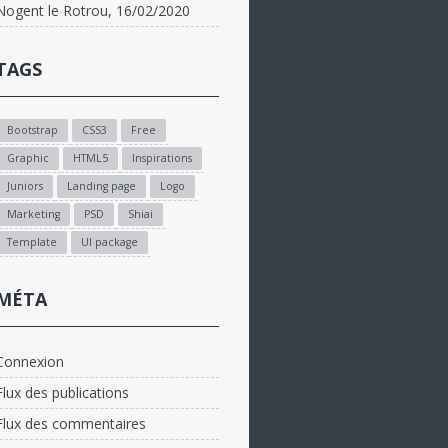
Nogent le Rotrou, 16/02/2020
TAGS
Bootstrap
CSS3
Free
Graphic
HTML5
Inspirations
Juniors
Landing page
Logo
Marketing
PSD
Shiai
Template
UI package
MÉTA
Connexion
Flux des publications
Flux des commentaires