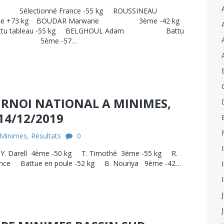
Sélectionné France -55 kg ROUSSINEAU
ance +73 kg BOUDAR Marwane 3ème -42 kg
tableau -55 kg BELGHOUL Adam Battu
 Sean 5ème -57…
URNOI NATIONAL A MINIMES,
14/12/2019
Minimes
,
Résultats
0
Y. Darell 4ème -50 kg T. Timothé 3ème -55 kg R.
ce Battue en poule -52 kg B. Nouriya 9ème -42…