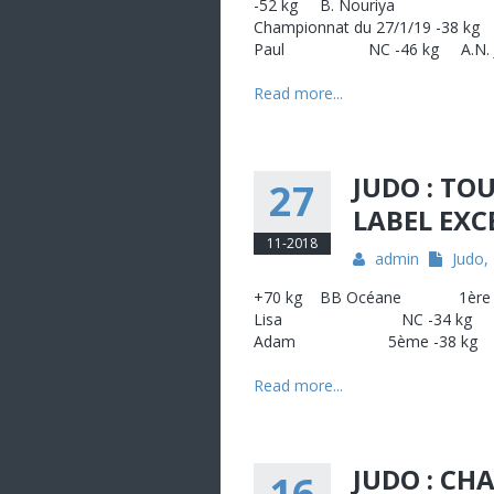
-52 kg B. Nouriya NC +7
Championnat du 27/1/19 
Paul NC -46 kg A.
Read more...
JUDO : TO
27
LABEL EXC
11-2018
admin
Judo
,
+70 kg BB Océane 1è
Lisa NC -34 kg L.
Adam 5ème -38 kg 
Read more...
JUDO : CH
16