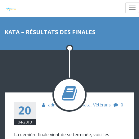
KATA – RÉSULTATS DES FINALES
admin
Judo
,
Kata
,
Vétérans
0
20
04-2013
La dernière finale vient de se terminée, voici les