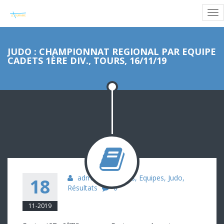
JUDO : CHAMPIONNAT REGIONAL PAR EQUIPE
CADETS 1ÈRE DIV., TOURS, 16/11/19
admin
Cadets
,
Equipes
,
Judo
,
18
Résultats
0
11-2019
ème