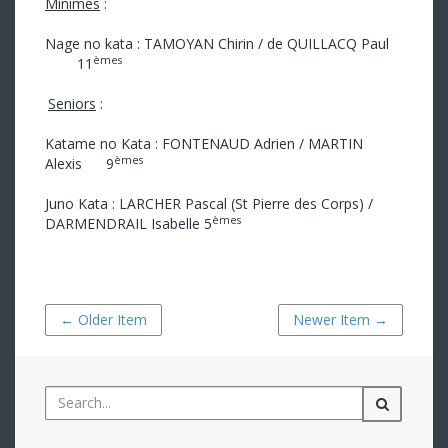
Minimes
:
Nage no kata : TAMOYAN Chirin / de QUILLACQ Paul
èmes
11
Seniors
:
Katame no Kata : FONTENAUD Adrien / MARTIN
èmes
Alexis 9
Juno Kata : LARCHER Pascal (St Pierre des Corps) /
èmes
DARMENDRAIL Isabelle 5
← Older Item
Newer Item →