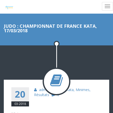
JUDO : CHAMPIONNAT DE FRANCE KATA,
17/03/2018
admin
Judo
,
Kata
,
Minimes
,
20
Résultats
0
03-2018