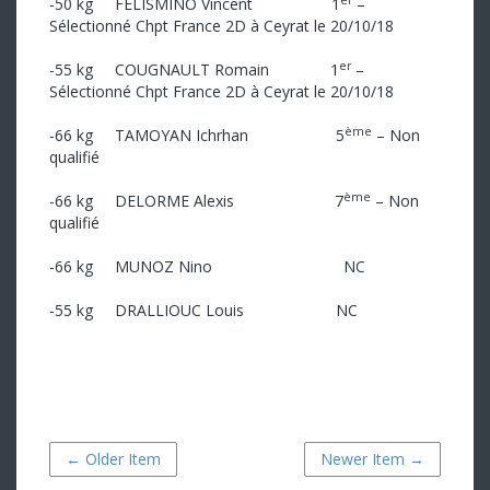
-50 kg FELISMINO Vincent 1
–
Sélectionné Chpt France 2D à Ceyrat le 20/10/18
er
-55 kg COUGNAULT Romain 1
–
Sélectionné Chpt France 2D à Ceyrat le 20/10/18
ème
-66 kg TAMOYAN Ichrhan 5
– Non
qualifié
ème
-66 kg DELORME Alexis 7
– Non
qualifié
-66 kg MUNOZ Nino NC
-55 kg DRALLIOUC Louis NC
← Older Item
Newer Item →