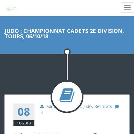
JUDO : CHAMPIONNAT CADETS 2E DIVISION,
TOURS, 06/10/18
admin
Cadets
,
Judo
,
Résultats
08
0
10-2018
er