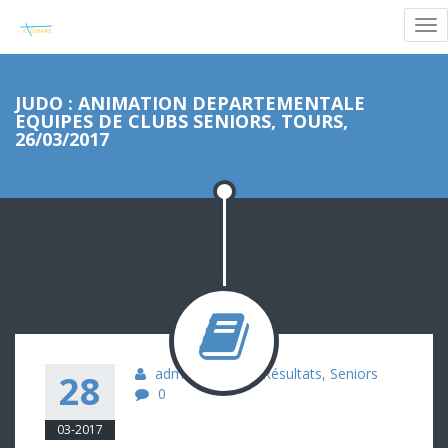
JUDO : ANIMATION DEPARTEMENTALE
EQUIPES DE CLUBS SENIORS, TOURS,
26/03/2017
admin
Judo
,
Résultats
,
Seniors
28
0
03-2017