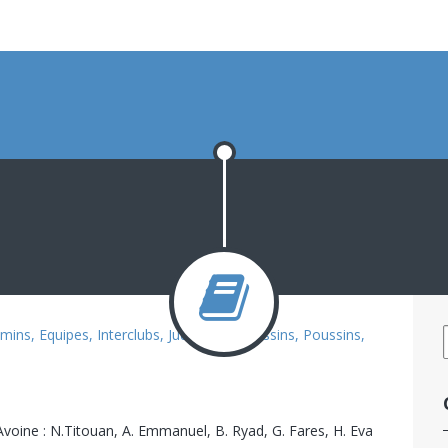
mins
,
Equipes
,
Interclubs
,
Judo
,
Mini-Poussins
,
Poussins
,
Avoine : N.Titouan, A. Emmanuel, B. Ryad, G. Fares, H. Eva