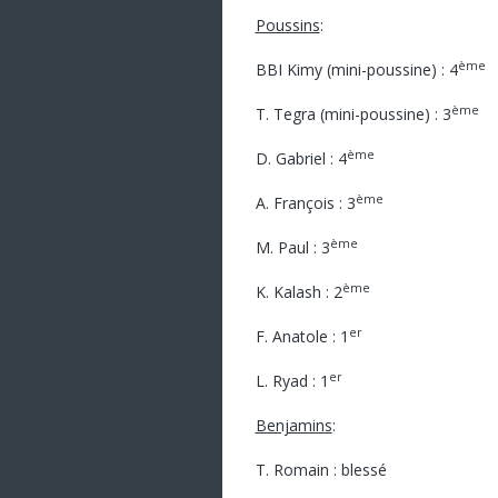
Poussins
:
ème
BBI Kimy (mini-poussine) : 4
ème
T. Tegra (mini-poussine) : 3
ème
D. Gabriel : 4
ème
A. François : 3
ème
M. Paul : 3
ème
K. Kalash : 2
er
F. Anatole : 1
er
L. Ryad : 1
Benjamins
:
T. Romain : blessé