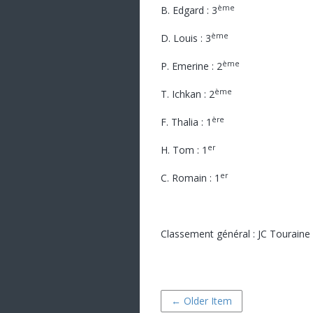
ème
B. Edgard : 3
ème
D. Louis : 3
ème
P. Emerine : 2
ème
T. Ichkan : 2
ère
F. Thalia : 1
er
H. Tom : 1
er
C. Romain : 1
Classement général : JC Touraine
← Older Item