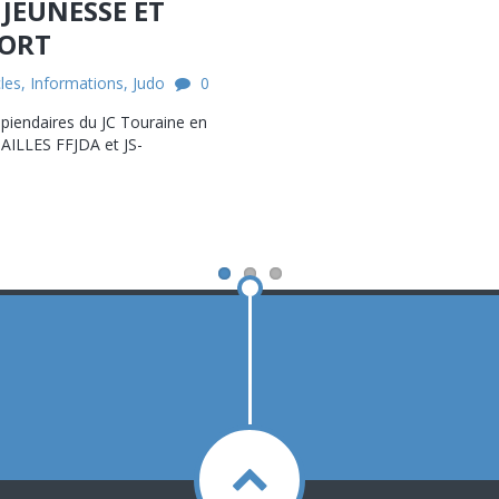
 JEUNESSE ET
ORT
cles
,
Informations
,
Judo
0
écipiendaires du JC Touraine en
DAILLES FFJDA et JS-