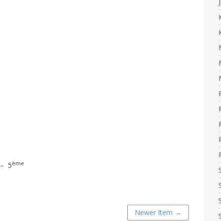
ème
 – 5
Newer Item →