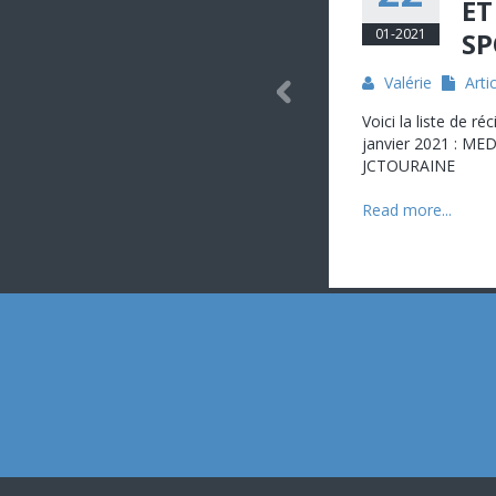
ET
01-2021
SP
Valérie
Arti
Voici la liste de r
janvier 2021 : ME
JCTOURAINE
Read more...