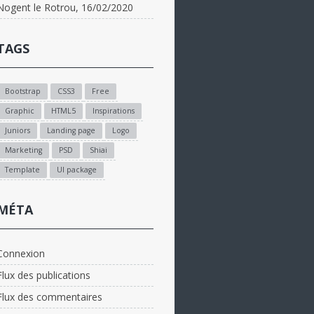
Nogent le Rotrou, 16/02/2020
TAGS
Bootstrap
CSS3
Free
Graphic
HTML5
Inspirations
Juniors
Landing page
Logo
Marketing
PSD
Shiai
Template
UI package
MÉTA
Connexion
Flux des publications
Flux des commentaires