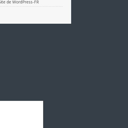
Site de WordPress-FR
JUDO :
12