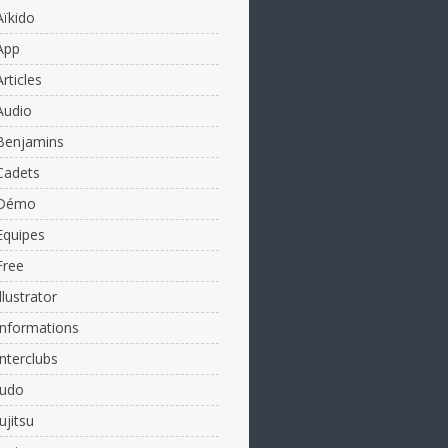
Aïkido
App
Articles
Audio
Benjamins
Cadets
Démo
Equipes
Free
Illustrator
Informations
Interclubs
Judo
Jujitsu