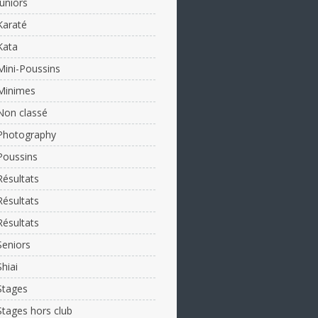
Juniors
Karaté
Kata
Mini-Poussins
Minimes
Non classé
Photography
Poussins
Résultats
Résultats
Résultats
Seniors
Shiai
Stages
Stages hors club