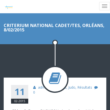
CRITERIUM NATIONAL CADET/TES, ORLÉANS,
8/02/2015
admin
Cadets
,
Judo
,
Résultats
11
0
02-2015