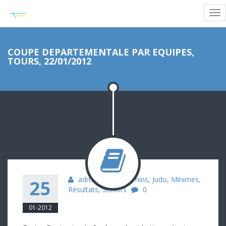
COUPE DEPARTEMENTALE PAR EQUIPES,
TOURS, 22/01/2012
admin
Benjamins
,
Judo
,
Minimes
,
25
Résultats
,
Seniors
0
01-2012