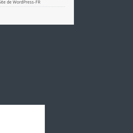
Site de WordPress-FR
KARATE :
05