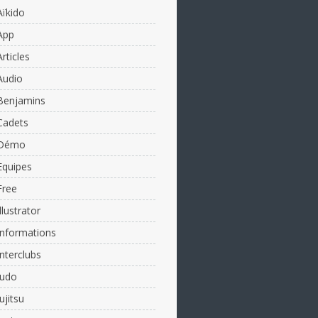
Aïkido
App
Articles
Audio
Benjamins
Cadets
Démo
Equipes
Free
Illustrator
Informations
Interclubs
Judo
Jujitsu