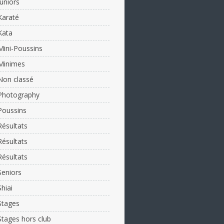
Juniors
Karaté
Kata
Mini-Poussins
Minimes
Non classé
Photography
Poussins
Résultats
Résultats
Résultats
Seniors
Shiai
Stages
Stages hors club