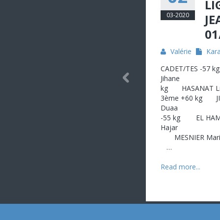
LI
03-2020
JE
01
Valérie
Kar
CADET/TES -57 
Jihane
kg HAS
3ème +60 kg JI
Duaa 3
-55 kg EL HA
Hajar 1ère 
MESNIER M
…
Read more...