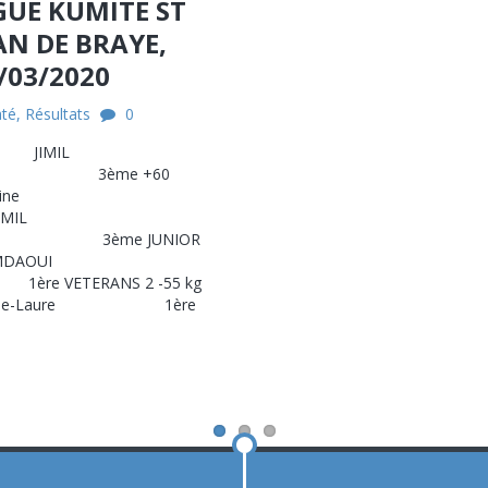
GUE KUMITE ST
AN DE BRAYE,
/03/2020
até
,
Résultats
0
kg JIMIL
 3ème +60
ANAT Line
MIL
ème JUNIOR
MDAOUI
VETERANS 2 -55 kg
arie-Laure 1ère