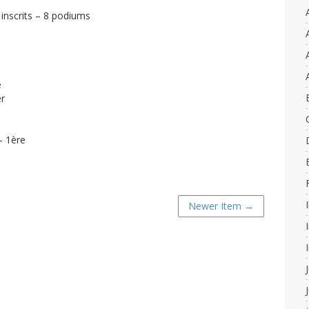
 inscrits – 8 podiums
e
r
– 1ère
Newer Item →