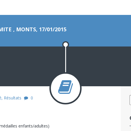
E , MONTS, 17/01/2015
é
,
Résultats
0
médailles enfants/adultes)