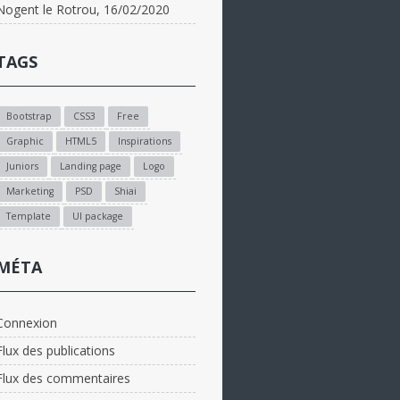
Nogent le Rotrou, 16/02/2020
TAGS
Bootstrap
CSS3
Free
Graphic
HTML5
Inspirations
Juniors
Landing page
Logo
Marketing
PSD
Shiai
Template
UI package
MÉTA
Connexion
Flux des publications
Flux des commentaires