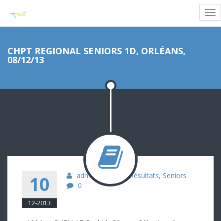
CHPT REGIONAL SENIORS 1D, ORLÉANS,
08/12/13
admin
Judo
,
Résultats
,
Seniors
10
0
12-2013