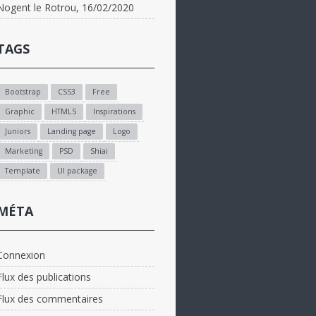
Nogent le Rotrou, 16/02/2020
TAGS
Bootstrap
CSS3
Free
Graphic
HTML5
Inspirations
Juniors
Landing page
Logo
Marketing
PSD
Shiai
Template
UI package
MÉTA
Connexion
Flux des publications
Flux des commentaires