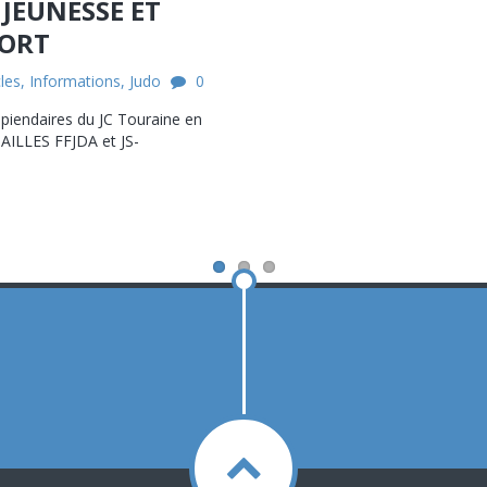
 JEUNESSE ET
ORT
cles
,
Informations
,
Judo
0
écipiendaires du JC Touraine en
DAILLES FFJDA et JS-