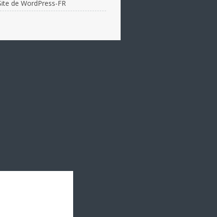
Site de WordPress-FR
JUDO :
12