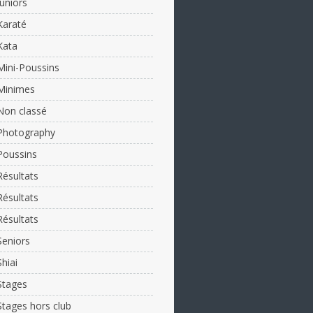
Juniors
Karaté
Kata
Mini-Poussins
Minimes
Non classé
Photography
Poussins
Résultats
Résultats
Résultats
Seniors
Shiai
Stages
Stages hors club