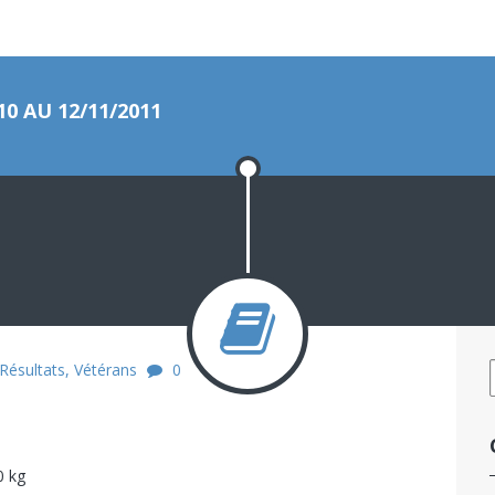
0 AU 12/11/2011
Résultats
,
Vétérans
0
0 kg