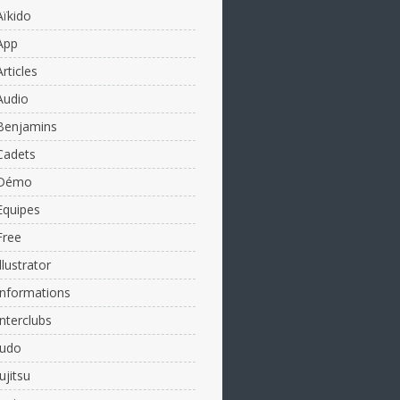
Aïkido
App
Articles
Audio
Benjamins
Cadets
Démo
Equipes
Free
Illustrator
Informations
Interclubs
Judo
Jujitsu