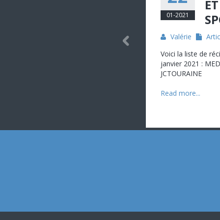
ET
01-2021
SP
Valérie
Arti
Voici la liste de r
janvier 2021 : ME
JCTOURAINE
Read more...