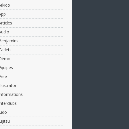
Aïkido
App
Articles
Audio
Benjamins
Cadets
Démo
Equipes
Free
Illustrator
Informations
Interclubs
Judo
Jujitsu