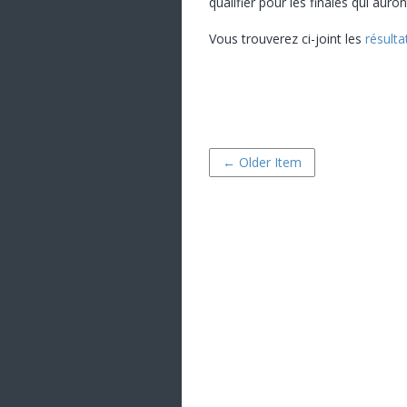
qualifier pour les finales qui auron
Vous trouverez ci-joint les
résulta
← Older Item