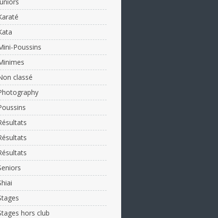
Juniors
Karaté
Kata
Mini-Poussins
Minimes
Non classé
Photography
Poussins
Résultats
Résultats
Résultats
Seniors
Shiai
Stages
Stages hors club