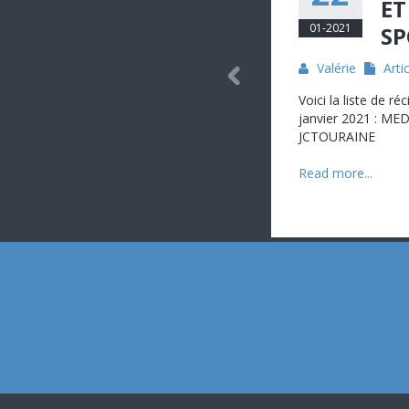
ET
01-2021
SP
Valérie
Arti
Voici la liste de r
janvier 2021 : ME
JCTOURAINE
Read more...