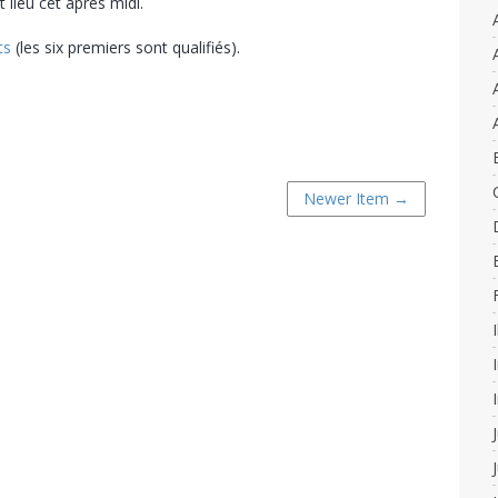
t lieu cet après midi.
ts
(les six premiers sont qualifiés).
Newer Item →