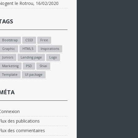
Nogent le Rotrou, 16/02/2020
TAGS
Bootstrap
CSS3
Free
Graphic
HTML5
Inspirations
Juniors
Landing page
Logo
Marketing
PSD
Shiai
Template
UI package
MÉTA
Connexion
Flux des publications
Flux des commentaires