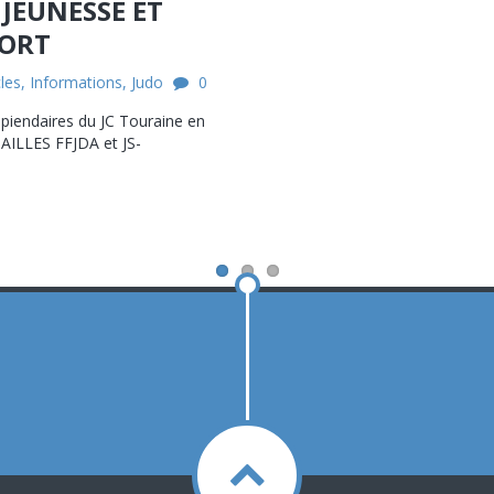
 JEUNESSE ET
ORT
cles
,
Informations
,
Judo
0
écipiendaires du JC Touraine en
DAILLES FFJDA et JS-