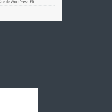
Site de WordPress-FR
JUDO :
12