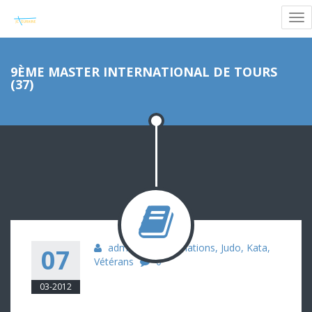
9ÈME MASTER INTERNATIONAL DE TOURS
(37)
admin
Informations
,
Judo
,
Kata
,
07
Vétérans
0
03-2012