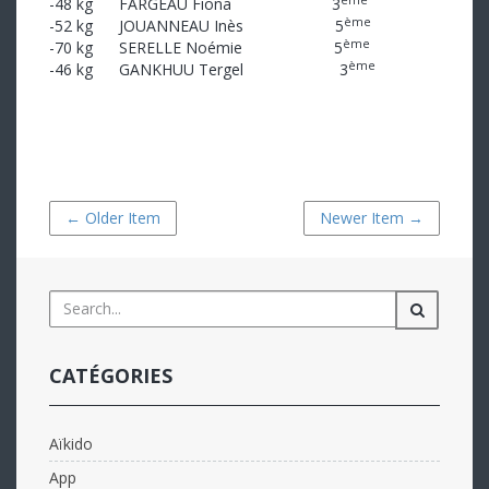
-48 kg FARGEAU Fiona 3
ème
-52 kg JOUANNEAU Inès 5
ème
-70 kg SERELLE Noémie 5
ème
-46 kg GANKHUU Tergel 3
← Older Item
Newer Item →
CATÉGORIES
Aïkido
App