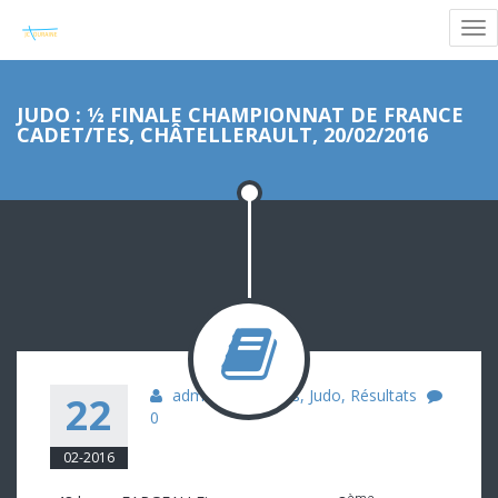
JUDO : ½ FINALE CHAMPIONNAT DE FRANCE
CADET/TES, CHÂTELLERAULT, 20/02/2016
admin
Cadets
,
Judo
,
Résultats
22
0
02-2016
ème