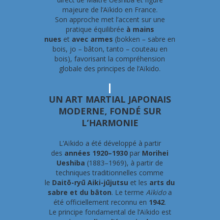
majeure de l’Aïkido en France.
Son approche met l’accent sur une
pratique équilibrée
à mains
nues
et
avec armes
(bokken – sabre en
bois, jo – bâton, tanto – couteau en
bois), favorisant la compréhension
globale des principes de l’Aïkido.
UN ART MARTIAL JAPONAIS
MODERNE, FONDÉ SUR
L’HARMONIE
L’Aïkido a été développé à partir
des
années 1920–1930
par
Morihei
Ueshiba
(1883–1969), à partir de
techniques traditionnelles comme
le
Daitō-ryū Aiki-jūjutsu
et les
arts du
sabre et du bâton
. Le terme
Aïkido
a
été officiellement reconnu en
1942
.
Le principe fondamental de l’Aïkido est